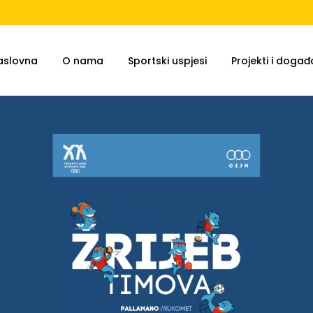
aslovna
O nama
Sportski uspjesi
Projekti i događa