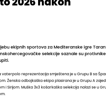
to 2026 nakon
ijebu ekipnih sportova za Mediteranske igre Taran
nskohercegovačke selekcije saznale su protivnike 
piti.
 vaterpolo reprezentacija smještena je u Grupu B sa Špani
om. Ženska odbojkaška ekipa plasirana je u Grupu A zajedno
m i Sirijom. Muška 3x3 košarkaška selekcija nalazi se u Grup
om.