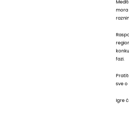
Medit
mora 
razni
Raspor
region
konku
fazi.
Prati
sve o
Igre 