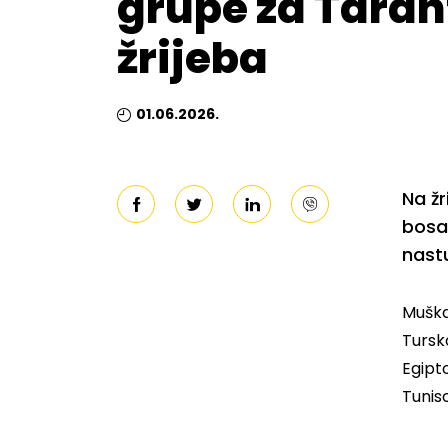
grupe za Taran
žrijeba
01.06.2026.
Na žr
bosa
nastu
Muška
Tursk
Egipto
Tunis