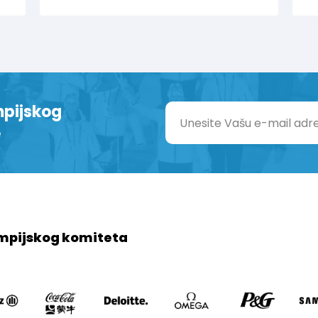
mpijskog
e
mpijskog komiteta