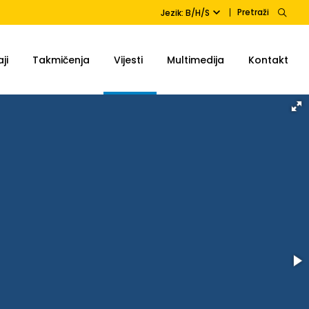
Pretraži
Jezik: B/H/S
ji
Takmičenja
Vijesti
Multimedija
Kontakt