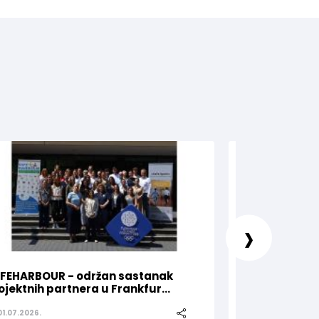
›
FEHARBOUR - održan sastanak
Olimpijski kom
ojektnih partnera u Frankfur...
za Nejru Sipovi
01.07.2026.
25.06.2026.