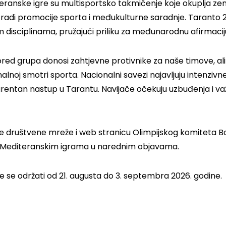
eranske igre su multisportsko takmičenje koje okuplja z
radi promocije sporta i međukulturne saradnje. Taranto 20
m disciplinama, pružajući priliku za međunarodnu afirmacij
ed grupa donosi zahtjevne protivnike za naše timove, ali i 
alnoj smotri sporta. Nacionalni savezi najavljuju intenzivne
rentan nastup u Tarantu. Navijače očekuju uzbuđenja i važ
te društvene mreže i web stranicu Olimpijskog komiteta Bo
 Mediteranskim igrama u narednim objavama.
će se održati od 21. augusta do 3. septembra 2026. godine.