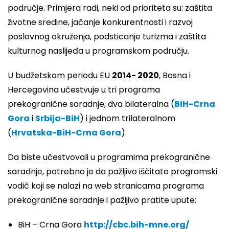
područje. Primjera radi, neki od prioriteta su: zaštita
životne sredine, jačanje konkurentnosti i razvoj
poslovnog okruženja, podsticanje turizma i zaštita
kulturnog naslijeđa u programskom području.
U budžetskom periodu EU
2014- 2020
, Bosna i
Hercegovina učestvuje u tri programa
prekogranične saradnje, dva bilateralna (
BiH-Crna
Gora
i
Srbija-BiH
) i jednom trilateralnom
(
Hrvatska-BiH-Crna Gora
).
Da biste učestvovali u programima prekogranične
saradnje, potrebno je da pažljivo iščitate programski
vodič koji se nalazi na web stranicama programa
prekogranične saradnje i pažljivo pratite upute:
BiH – Crna Gora
http://cbc.bih-mne.org/