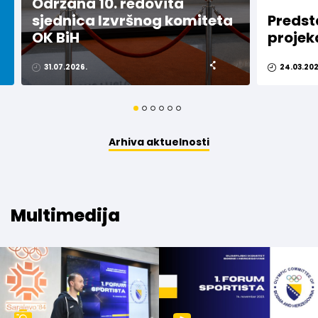
Održana 10. redovita
sjednica Izvršnog komiteta
Predst
OK BiH
projek
31.07.2026.
24.03.202
Arhiva aktuelnosti
Multimedija