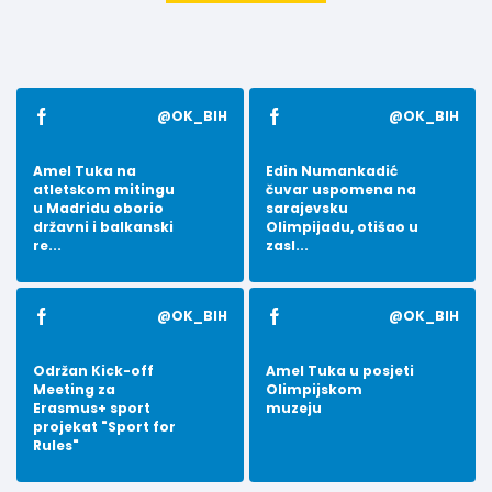
@OK_BIH
@OK_BIH
Amel Tuka na
Edin Numankadić
atletskom mitingu
čuvar uspomena na
u Madridu oborio
sarajevsku
državni i balkanski
Olimpijadu, otišao u
re...
zasl...
@OK_BIH
@OK_BIH
Održan Kick-off
Amel Tuka u posjeti
Meeting za
Olimpijskom
Erasmus+ sport
muzeju
projekat "Sport for
Rules"