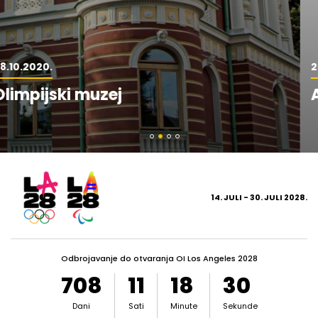
20.07.2026.
Aktivni projekti Evropske unije
14. JULI - 30. JULI 2028.
Odbrojavanje do otvaranja OI Los Angeles 2028
708
11
18
29
Dani
Sati
Minute
Sekunde