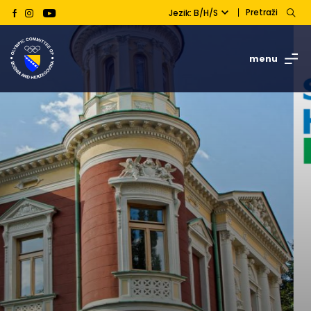
Pretraži
Jezik: B/H/S
menu