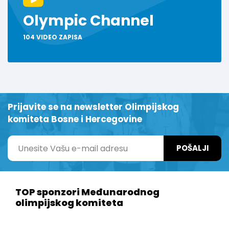
Olympic Channel
104 VIDEO ZAPISA
Prijavite se na newsletter Olimpijskog
komiteta Bosne i Hercegovine
POŠALJI
TOP sponzori Međunarodnog
olimpijskog komiteta