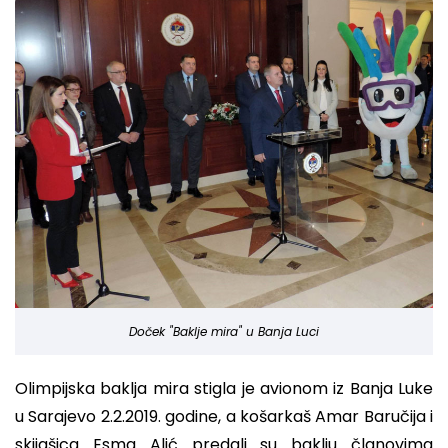
Doček "Baklje mira" u Banja Luci
Olimpijska baklja mira stigla je avionom iz Banja Luke
u Sarajevo 2.2.2019. godine, a košarkaš Amar Baručija i
skijašica Esma Alić predali su baklju članovima