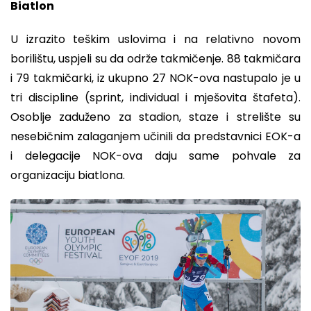
Biatlon
U izrazito teškim uslovima i na relativno novom
borilištu, uspjeli su da održe takmičenje. 88 takmičara
i 79 takmičarki, iz ukupno 27 NOK-ova nastupalo je u
tri discipline (sprint, individual i mješovita štafeta).
Osoblje zaduženo za stadion, staze i strelište su
nesebičnim zalaganjem učinili da predstavnici EOK-a
i delegacije NOK-ova daju same pohvale za
organizaciju biatlona.