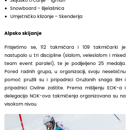
Skijaško trčanje – Igman
Snowboard – Bjelašnica
Umjetničko klizanje – Skenderija
Alpsko skijanje
Prisjetimo se, 112 takmičara i 109 takmičarki je
nastupalo u tri discipline (slalom, veleslalom i mixed
team event paralel), te je podijeljeno 25 medalja.
Pored radnih grupa, u organizaciji, svoju nesebičnu
pomoć pružili su i pripadnici Oružanih snaga BiH i
pripadnici Civilne zaštite. Prema mišljenju EOK-a i
delegacija NOK-ova takmičenja organizovana su na
visokom nivou.