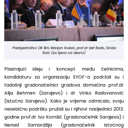
Predsjedništvo OK BiH, Marijan Kvesić, prof.dr Izet Rađo, Siniša
Kisić (sa lijeva na desno)
Plasirajući ideju i koncept među čelnicima,
kandidaturu za organizaciju EYOF-a podržali su i
tadašnji gradonačelnici gradova domaćina prof.dr
Alija Behmen (Sarajevo) i dr Vinko Radovanović
(Istočno Sarajevo). Kako je vrijeme odmicalo, svoju
nesebičnu podršku pružali su i njihovi nasljednici 2013.
godine prof.dr Ivo Komšić (gradonačelnik Sarajeva) i
Nenad Samardžija (gradonačelnik Istočnog