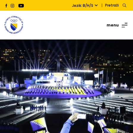
Pretraži
Jezik: B/H/S
menu