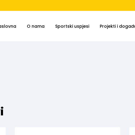
aslovna
O nama
Sportski uspjesi
Projekti i događa
i