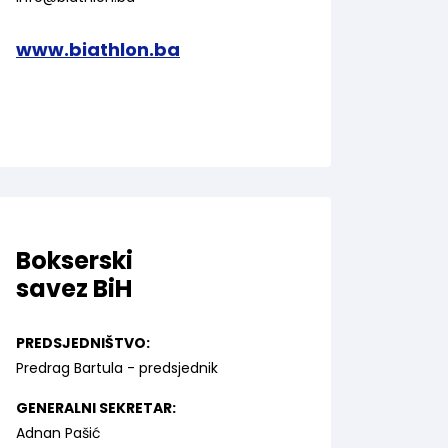
www.biathlon.ba
Bokserski
savez BiH
PREDSJEDNIŠTVO:
Predrag Bartula - predsjednik
GENERALNI SEKRETAR:
Adnan Pašić