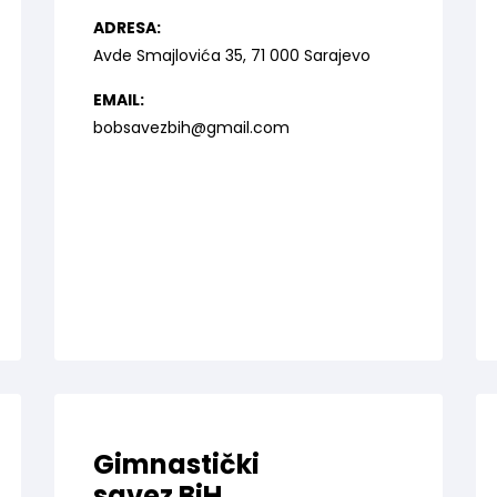
ADRESA:
Avde Smajlovića 35, 71 000 Sarajevo
EMAIL:
bobsavezbih@gmail.com
Gimnastički
savez BiH