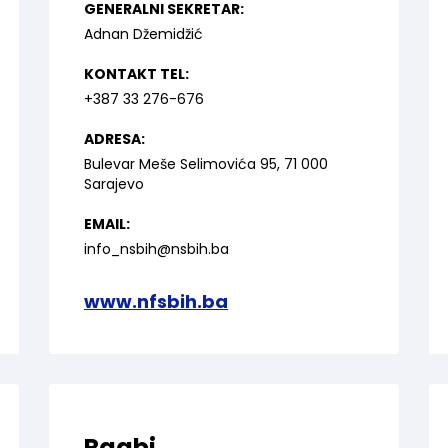
GENERALNI SEKRETAR:
Adnan Džemidžić
KONTAKT TEL:
+387 33 276-676
ADRESA:
Bulevar Meše Selimovića 95, 71 000
Sarajevo
EMAIL:
info_nsbih@nsbih.ba
www.nfsbih.ba
Ragbi