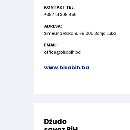
KONTAKT TEL:
+387 51 308 456
ADRESA:
Simeuna Đaka 9, 78 000 Banja Luka
EMAIL:
office@bisabih.ba
www.bisabih.ba
Džudo
savez BiH