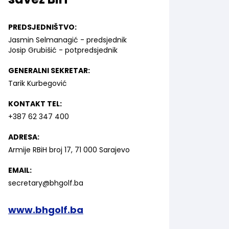
PREDSJEDNIŠTVO:
Jasmin Selmanagić - predsjednik
Josip Grubišić - potpredsjednik
GENERALNI SEKRETAR:
Tarik Kurbegović
KONTAKT TEL:
+387 62 347 400
ADRESA:
Armije RBiH broj 17, 71 000 Sarajevo
EMAIL:
secretary@bhgolf.ba
www.bhgolf.ba