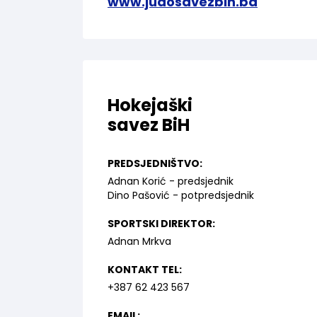
www.judosavezbih.ba
Hokejaški
savez BiH
PREDSJEDNIŠTVO:
Adnan Korić - predsjednik
Dino Pašović - potpredsjednik
SPORTSKI DIREKTOR:
Adnan Mrkva
KONTAKT TEL:
+387 62 423 567
EMAIL: