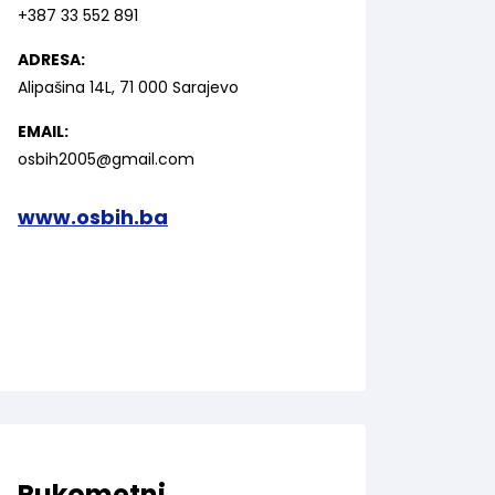
+387 33 552 891
ADRESA:
Alipašina 14L, 71 000 Sarajevo
EMAIL:
osbih2005@gmail.com
www.osbih.ba
Rukometni