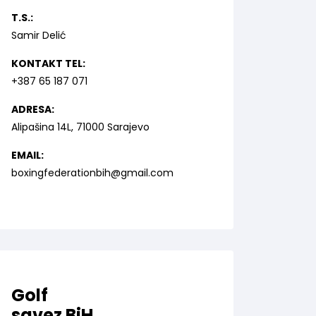
T.S.:
Samir Delić
KONTAKT TEL:
+387 65 187 071
ADRESA:
Alipašina 14L, 71000 Sarajevo
EMAIL:
boxingfederationbih@gmail.com
Golf
savez BiH