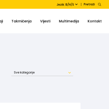
Pretraži
Jezik: B/H/S
ji
Takmičenja
Vijesti
Multimedija
Kontakt