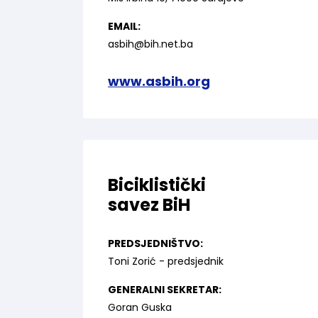
EMAIL:
asbih@bih.net.ba
www.asbih.org
Biciklistički
savez BiH
PREDSJEDNIŠTVO:
Toni Zorić - predsjednik
GENERALNI SEKRETAR:
Goran Guska