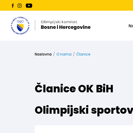
N
Naslovna
O nama
Članice
Članice OK BiH
Olimpijski sportov