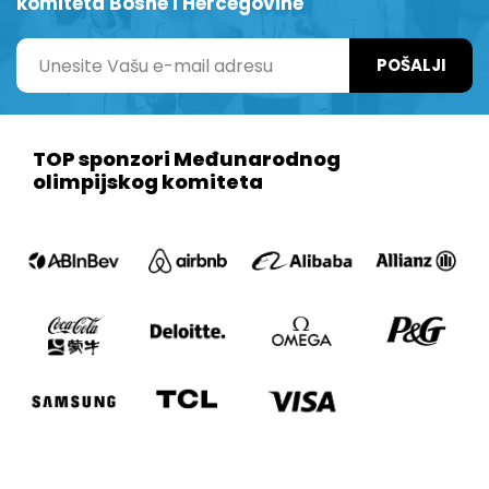
komiteta Bosne i Hercegovine
POŠALJI
TOP sponzori Međunarodnog
olimpijskog komiteta