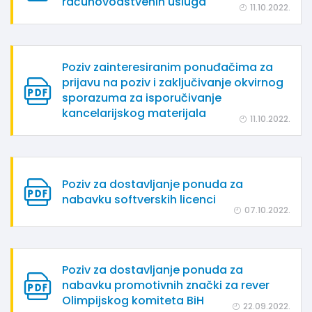
računovodstvenih usluga
11.10.2022.
Poziv zainteresiranim ponuđačima za
prijavu na poziv i zaključivanje okvirnog
sporazuma za isporučivanje
kancelarijskog materijala
11.10.2022.
Poziv za dostavljanje ponuda za
nabavku softverskih licenci
07.10.2022.
Poziv za dostavljanje ponuda za
nabavku promotivnih znački za rever
Olimpijskog komiteta BiH
22.09.2022.