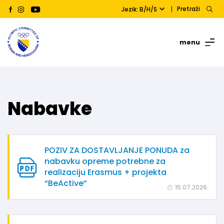
Pretraži
Jezik: B/H/S
menu
Nabavke
POZIV ZA DOSTAVLJANJE PONUDA za
nabavku opreme potrebne za
realizaciju Erasmus + projekta
“BeActive”
15.07.2026.