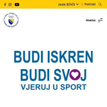
Pretraži
Jezik: B/H/S
menu