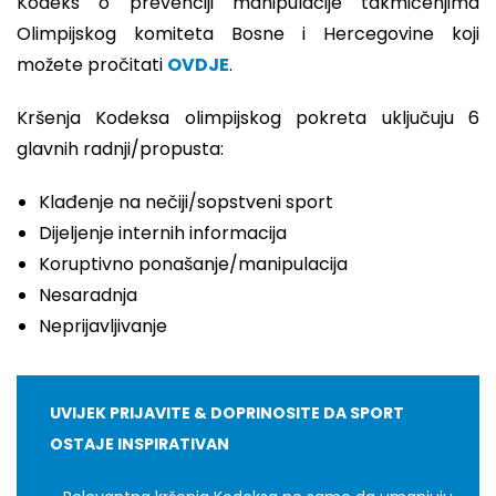
Kodeks o prevenciji manipulacije takmičenjima
Olimpijskog komiteta Bosne i Hercegovine koji
možete pročitati
OVDJE
.
Kršenja Kodeksa olimpijskog pokreta uključuju 6
glavnih radnji/propusta:
Klađenje na nečiji/sopstveni sport
Dijeljenje internih informacija
Koruptivno ponašanje/manipulacija
Nesaradnja
Neprijavljivanje
UVIJEK PRIJAVITE & DOPRINOSITE DA SPORT
OSTAJE INSPIRATIVAN