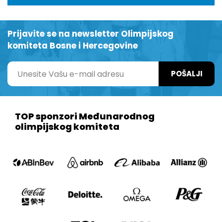
Prijavite se na newsletter Olimpijskog
komiteta Bosne i Hercegovine
POŠALJI
TOP sponzori Međunarodnog
olimpijskog komiteta