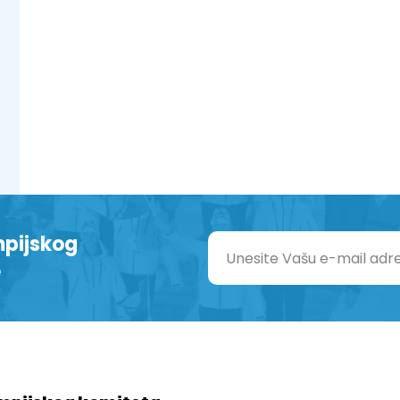
mpijskog
e