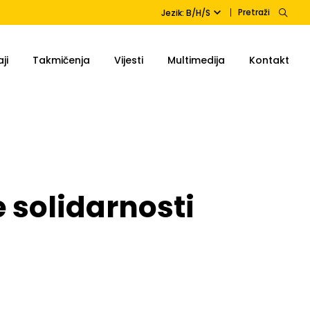
Pretraži
Jezik: B/H/S
ji
Takmičenja
Vijesti
Multimedija
Kontakt
e solidarnosti