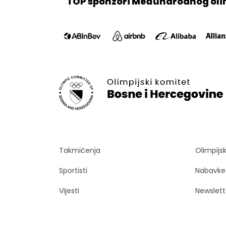
TOP sponzori Međunarodnog oli
Takmičenja
Olimpijs
Sportisti
Nabavke
Vijesti
Newslett