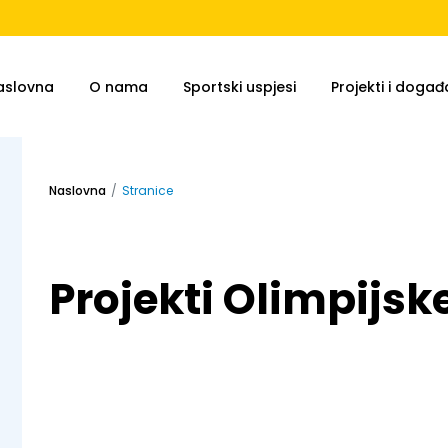
aslovna
O nama
Sportski uspjesi
Projekti i događa
Naslovna
Stranice
Projekti Olimpijsk