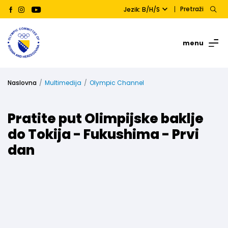
Pretraži
Jezik: B/H/S
menu
Naslovna
Multimedija
Olympic Channel
Pratite put Olimpijske baklje
do Tokija - Fukushima - Prvi
dan