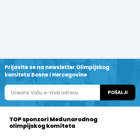
Prijavite se na newsletter Olimpijskog
komiteta Bosne i Hercegovine
POŠALJI
TOP sponzori Međunarodnog
olimpijskog komiteta