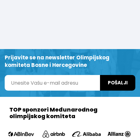
Prijavite se na newsletter Olimpijskog
komiteta Bosne i Hercegovine
POŠALJI
TOP sponzori Međunarodnog
olimpijskog komiteta