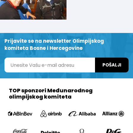
Prijavite se na newsletter Olimpijskog
komiteta Bosne i Hercegovine
POŠALJI
TOP sponzori Međunarodnog
olimpijskog komiteta