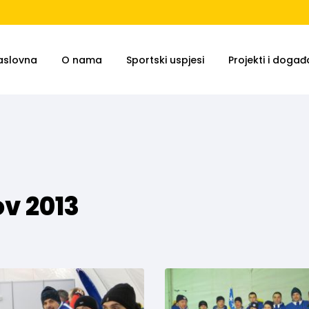
aslovna
O nama
Sportski uspjesi
Projekti i događa
v 2013