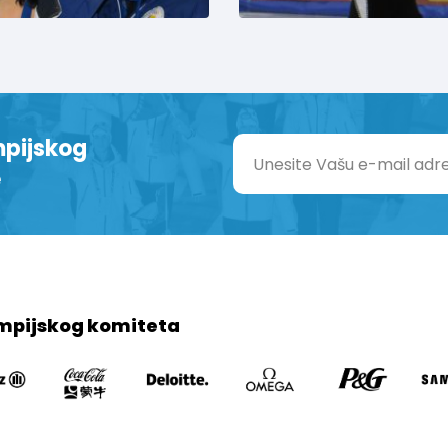
mpijskog
e
mpijskog komiteta