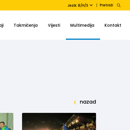
Pretraži
Jezik: B/H/S
ji
Takmičenja
Vijesti
Multimedija
Kontakt
nazad