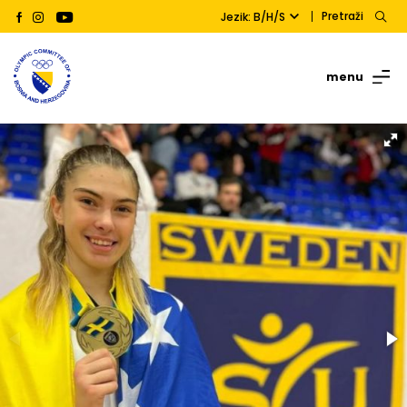
Pretraži
Jezik: B/H/S
menu