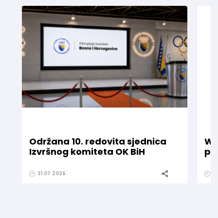
Održana 10. redovita sjednica
WE
Izvršnog komiteta OK BiH
pr
31.07.2026.
1