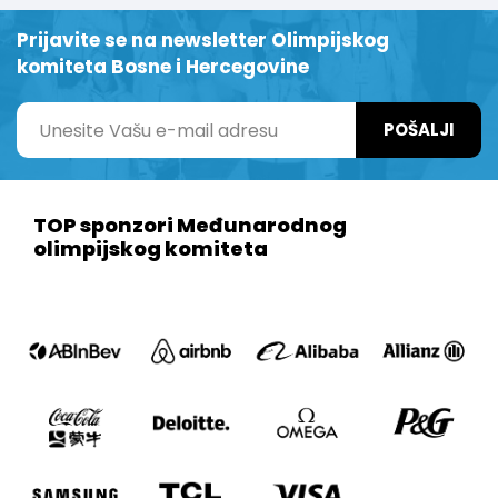
Prijavite se na newsletter Olimpijskog
komiteta Bosne i Hercegovine
POŠALJI
TOP sponzori Međunarodnog
olimpijskog komiteta