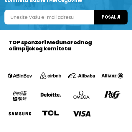
komiteta Bosne i Hercegovine
POŠALJI
TOP sponzori Međunarodnog
olimpijskog komiteta