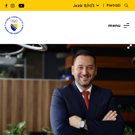
Pretraži
Jezik: B/H/S
menu