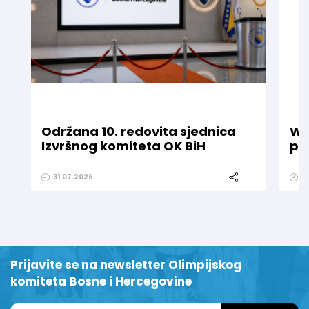
Održana 10. redovita sjednica
WE
Izvršnog komiteta OK BiH
pr
31.07.2026.
1
Prijavite se na newsletter Olimpijskog
komiteta Bosne i Hercegovine