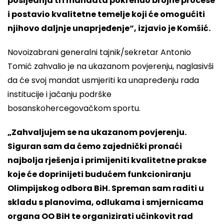
posljednja tri mandata pokrenuo brojne procese
i postavio kvalitetne temelje koji će omogućiti
njihovo daljnje unaprjeđenje“, izjavio je Komšić.
Novoizabrani generalni tajnik/sekretar Antonio
Tomić zahvalio je na ukazanom povjerenju, naglasivši
da će svoj mandat usmjeriti ka unapređenju rada
institucije i jačanju podrške
bosanskohercegovačkom sportu.
„Zahvaljujem se na ukazanom povjerenju.
Siguran sam da ćemo zajednički pronaći
najbolja rješenja i primijeniti kvalitetne prakse
koje će doprinijeti budućem funkcioniranju
Olimpijskog odbora BiH. Spreman sam raditi u
skladu s planovima, odlukama i smjernicama
organa OO BiH te organizirati učinkovit rad