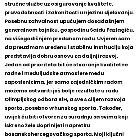
stručne službe uz osiguravanje kvalitete,
pravodobnosti i zakonitosti u njezinu djelovanju.
Posebnu zahvalnost upućujem dosadašnjem
generalnom tajniku, gospodinu Saidu Fazlagiću,
na višegodišnjem predanom radu. Uvjeren sam
da preuzimam uređenu i stabilnu instituciju koja
predstavlja dobru osnovu za daljnji razvoj.
Jedan od prioriteta bit će stvaranje kvalitetne
radne i međuljudske atmosfere među
zaposlenicima, jer samo zajedničkim radom
možemo ostvariti još bolje rezultate u radu
Olimpijskog odbora BiH, a sve s ciljem razvoja
sporta, posebno vrhunskog sporta. Također,
uvijek ću biti otvoren za suradnju sa svima koji
iskreno žele doprinijeti napretku
bosanskohercegovačkog sporta. Moji ključni