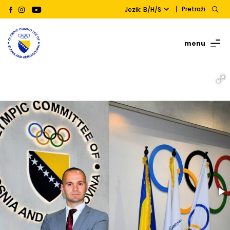
Pretraži
Jezik: B/H/S
menu