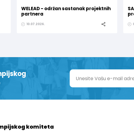
WELEAD - održan sastanak projektnih
SA
partnera
pr
10.07.2026.
mpijskog
e
mpijskog komiteta