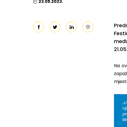
23.05.2023.
Pred
Fest
među
21.05
Na ov
zapaž
mjest
„U
nj
pr
Bi