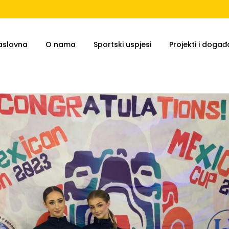
aslovna
O nama
Sportski uspjesi
Projekti i događa