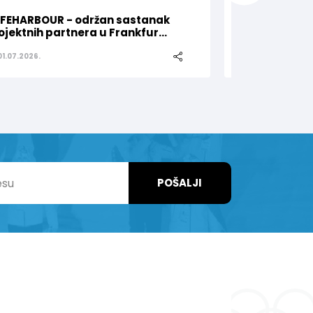
FEHARBOUR - održan sastanak
Olimpijski kom
ojektnih partnera u Frankfur...
za Nejru Sipovi
01.07.2026.
25.06.2026.
POŠALJI