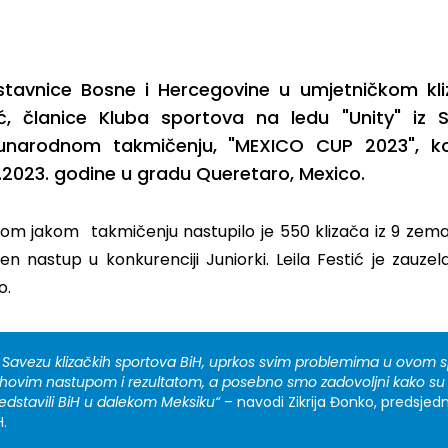
stavnice Bosne i Hercegovine u umjetničkom kliza
ić, članice Kluba sportova na ledu "Unity" iz 
narodnom takmičenju, "MEXICO CUP 2023", ko
.2023. godine u gradu Queretaro, Mexico.
om jakom takmičenju nastupilo je 550 klizača iz 9 zemalj
en nastup u konkurenciji Juniorki. Leila Festić je zauzel
o.
 Savezu klizačkih sportova BiH, uprkos svim problemima u ovom s
ihovim nastupom i rezultatom, a posebno smo zadovoljni kako su
edstavili BiH u dalekom Meksiku“
– navodi Zikrija Đonko, predsjedn
H.