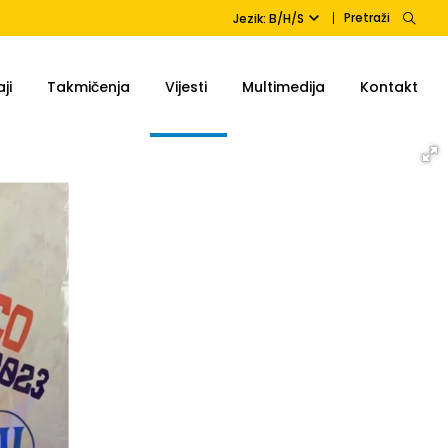
Pretraži
Jezik: B/H/S
ji
Takmičenja
Vijesti
Multimedija
Kontakt