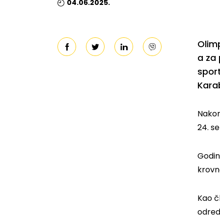
04.06.2025.
Olimp
a za 
sport
Karab
Nakon
24. s
Godine
krovn
Kao č
odred