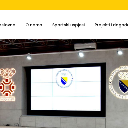
aslovna
O nama
Sportski uspjesi
Projekti i događa