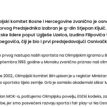
ijski komitet Bosne i Hercegovine zvanično je osno
prvog Predsjednika izabran je g-din Stjepan Kljuić. U
ske lidere poput Uglješe Uzelca, Izudina Filipovi
egovića, čiji je bio i prvi predsjedavajući Osnivač
 prvog nastupa naših sportista na Olimpijskim igrama u Ba
eptembra 1993. godine u Monaku zvanično priznao naš olimp
 2002., Olimpijski komitet BiH upisan je u registar Minist
o sportsko tijelo zemlje. Grb je osmislio akademski slikar
lan MOK-a, poštujemo Olimpijsku povelju, Etički kodeks, 
be, jer smo posvećeni razvoju sporta i fair play-u! Na Osni