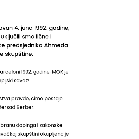
van 4. juna 1992. godine,
ključili smo lične i
ća te predsjednika Ahmeda
ke skupštine.
rceloni 1992. godine, MOK je
ijski savez!
arstva pravde, čime postaje
 Mersad Berber.
zabranu dopinga i zakonske
vačkoj skupštini okupljeno je