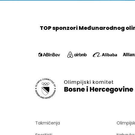
TOP sponzori Međunarodnog oli
Takmičenja
Olimpijs
Sportisti
Nabavke