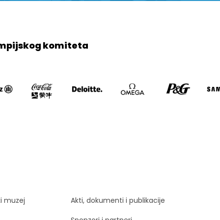
mpijskog komiteta
ki muzej
Akti, dokumenti i publikacije
Sponzori i partneri