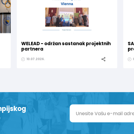
WELEAD - održan sastanak projektnih
SA
partnera
pr
10.07.2026.
mpijskog
e