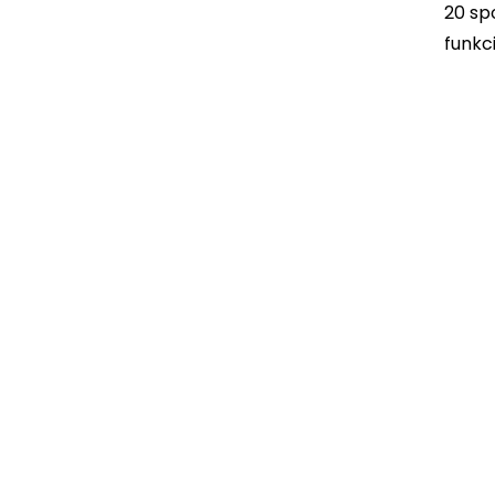
20 spo
funkci