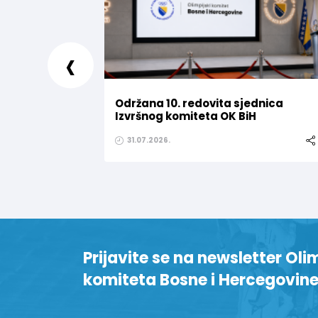
‹
Održana 10. redovita sjednica
Izvršnog komiteta OK BiH
31.07.2026.
Prijavite se na newsletter Oli
komiteta Bosne i Hercegovin