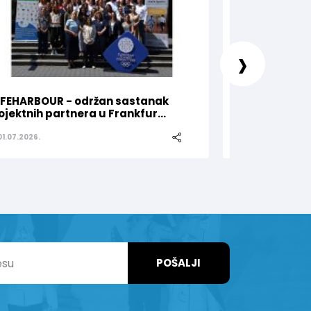
›
FEHARBOUR - održan sastanak
Olimpijski kom
ojektnih partnera u Frankfur...
za Nejru Sipovi
01.07.2026.
25.06.2026.
POŠALJI