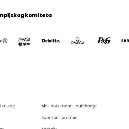
mpijskog komiteta
ki muzej
Akti, dokumenti i publikacije
Sponzori i partneri
er
Kontakt