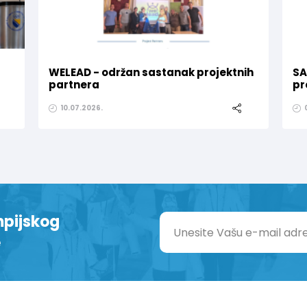
WELEAD - održan sastanak projektnih
SA
partnera
pr
10.07.2026.
mpijskog
e