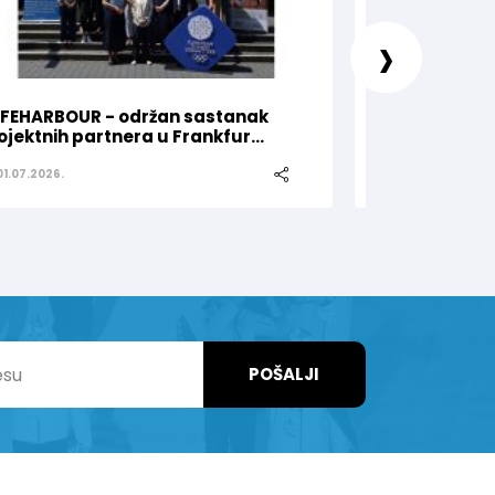
›
FEHARBOUR - održan sastanak
Olimpijski kom
ojektnih partnera u Frankfur...
za Nejru Sipovi
01.07.2026.
25.06.2026.
POŠALJI