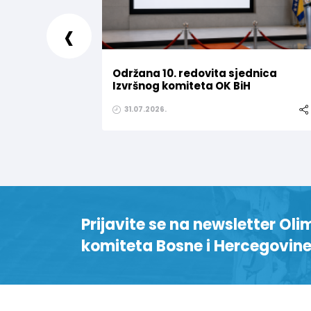
‹
Održana 10. redovita sjednica
Izvršnog komiteta OK BiH
31.07.2026.
Prijavite se na newsletter Oli
komiteta Bosne i Hercegovin