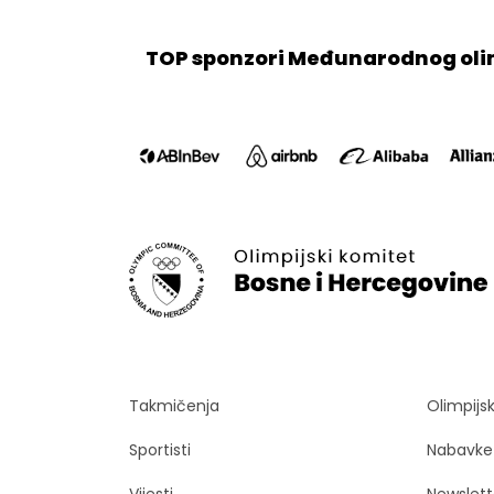
TOP sponzori Međunarodnog oli
Takmičenja
Olimpijs
Sportisti
Nabavke
Vijesti
Newslett