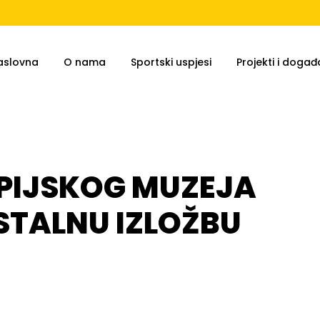
aslovna
O nama
Sportski uspjesi
Projekti i događa
MPIJSKOG MUZEJA
TALNU IZLOŽBU