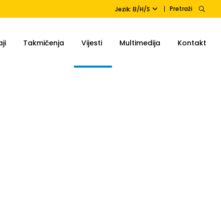
Pretraži
Jezik: B/H/S
ji
Takmičenja
Vijesti
Multimedija
Kontakt