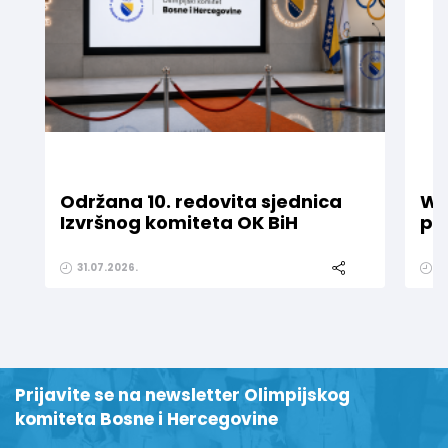
Održana 10. redovita sjednica
WE
Izvršnog komiteta OK BiH
pr
31.07.2026.
1
Prijavite se na newsletter Olimpijskog
komiteta Bosne i Hercegovine