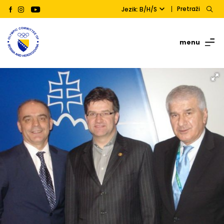
Pretraži
Jezik: B/H/S
menu