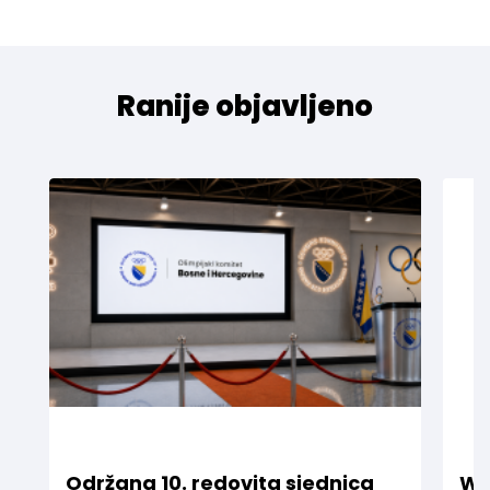
Ranije objavljeno
Održana 10. redovita sjednica
WE