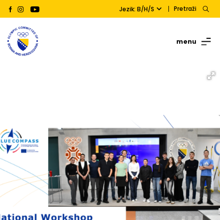
Pretraži
Jezik: B/H/S
menu