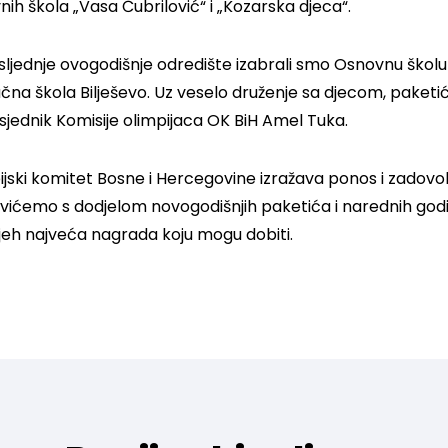
ih škola „Vasa Čubrilović“ i „Kozarska djeca“.
sljednje ovogodišnje odredište izabrali smo Osnovnu ško
čna škola Bilješevo. Uz veselo druženje sa djecom, paketiće
dsjednik Komisije olimpijaca OK BiH Amel Tuka.
ijski komitet Bosne i Hercegovine izražava ponos i zadovol
vićemo s dodjelom novogodišnjih paketića i narednih godina
ijeh najveća nagrada koju mogu dobiti.