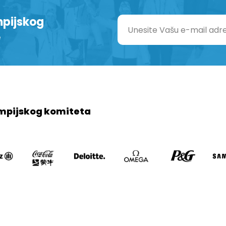
mpijskog
e
mpijskog komiteta