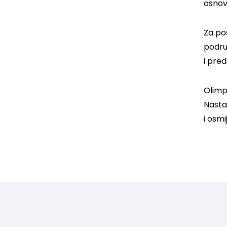
osnovn
Za po
podru
i pre
Olimp
Nasta
i osm