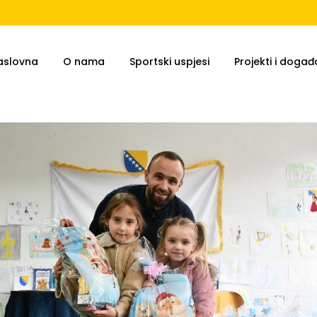
aslovna
O nama
Sportski uspjesi
Projekti i događa