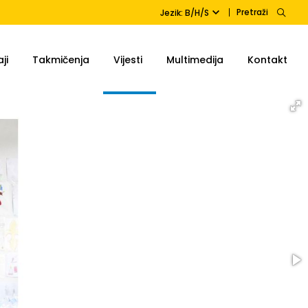
Pretraži
Jezik: B/H/S
ji
Takmičenja
Vijesti
Multimedija
Kontakt