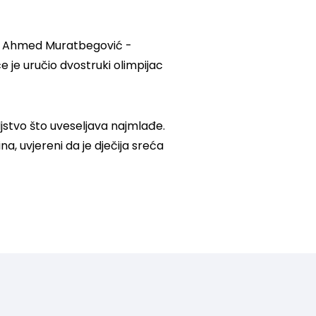
lu Ahmed Muratbegović -
 je uručio dvostruki olimpijac
jstvo što uveseljava najmlađe.
, uvjereni da je dječija sreća