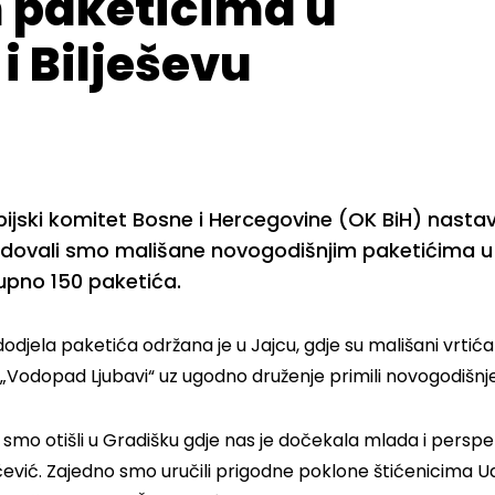
 paketićima u
 i Bilješevu
ijski komitet Bosne i Hercegovine (OK BiH) nastavl
dovali smo mališane novogodišnjim paketićima u tr
upno 150 paketića.
odjela paketića održana je u Jajcu, gdje su mališani vrtića
 „Vodopad Ljubavi“ uz ugodno druženje primili novogodišnj
 smo otišli u Gradišku gdje nas je dočekala mlada i persp
ević. Zajedno smo uručili prigodne poklone štićenicima U