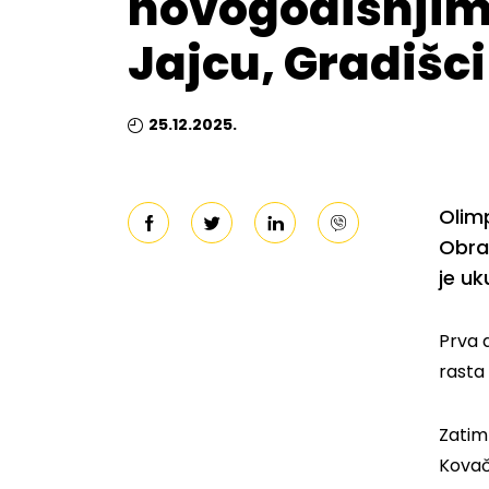
novogodišnjim
Jajcu, Gradišci
25.12.2025.
Olimp
Obra
je uk
Prva d
rasta
Zatim
Kovač