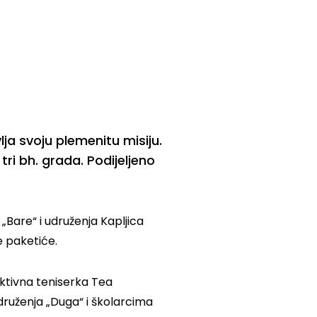
ja svoju plemenitu misiju.
i bh. grada. Podijeljeno
 „Bare“ i udruženja Kapljica
e paketiće.
ektivna teniserka Tea
druženja „Duga“ i školarcima