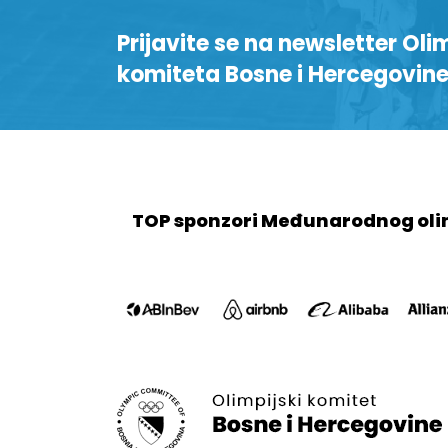
Prijavite se na newsletter Oli
komiteta Bosne i Hercegovin
TOP sponzori Međunarodnog oli