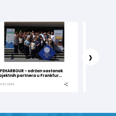
›
FEHARBOUR - održan sastanak
Olimpijski kom
ojektnih partnera u Frankfur...
za Nejru Sipovi
01.07.2026.
25.06.2026.