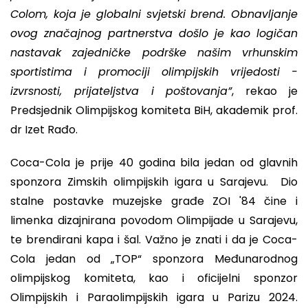
Colom, koja je globalni svjetski brend. Obnavljanje
ovog značajnog partnerstva došlo je kao logičan
nastavak zajedničke podrške našim vrhunskim
sportistima i promociji olimpijskih vrijedosti -
izvrsnosti, prijateljstva i poštovanja”
, rekao je
Predsjednik Olimpijskog komiteta BiH, akademik prof.
dr Izet Rađo.
Coca-Cola je prije 40 godina bila jedan od glavnih
sponzora Zimskih olimpijskih igara u Sarajevu. Dio
stalne postavke muzejske građe ZOI '84 čine i
limenka dizajnirana povodom Olimpijade u Sarajevu,
te brendirani kapa i šal. Važno je znati i da je Coca-
Cola jedan od „TOP“ sponzora Međunarodnog
olimpijskog komiteta, kao i oficijelni sponzor
Olimpijskih i Paraolimpijskih igara u Parizu 2024.