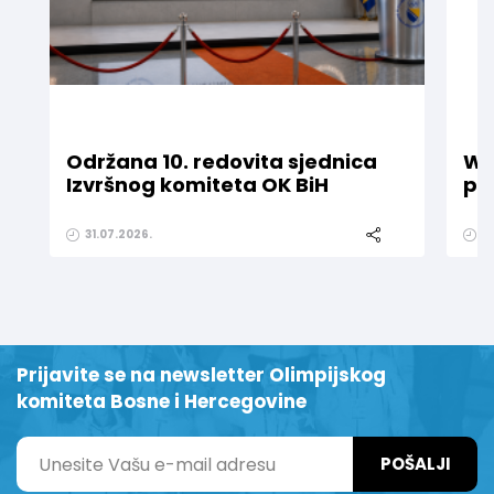
Održana 10. redovita sjednica
WE
Izvršnog komiteta OK BiH
pr
31.07.2026.
1
Prijavite se na newsletter Olimpijskog
komiteta Bosne i Hercegovine
POŠALJI