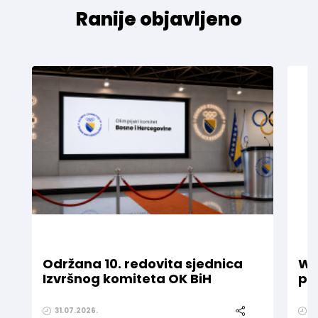
Ranije objavljeno
Održana 10. redovita sjednica
WE
Izvršnog komiteta OK BiH
pr
31.07.2026.
1