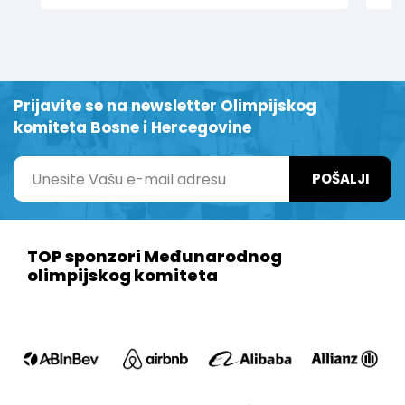
Prijavite se na newsletter Olimpijskog
komiteta Bosne i Hercegovine
POŠALJI
TOP sponzori Međunarodnog
olimpijskog komiteta