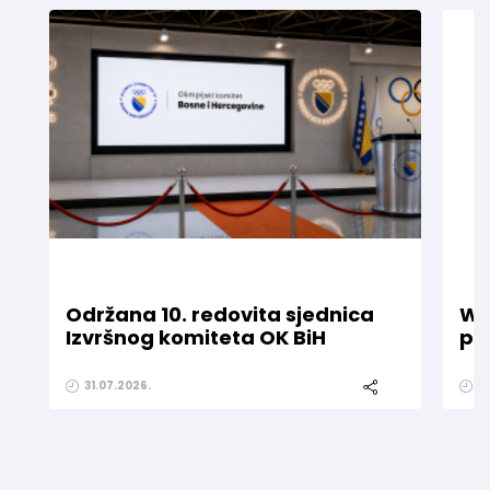
Održana 10. redovita sjednica
WE
Izvršnog komiteta OK BiH
pr
31.07.2026.
1