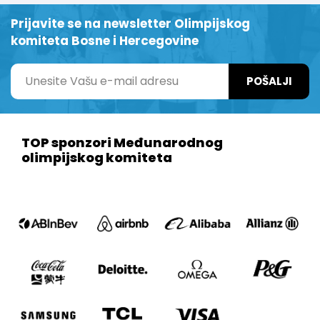
Prijavite se na newsletter Olimpijskog
komiteta Bosne i Hercegovine
POŠALJI
TOP sponzori Međunarodnog
olimpijskog komiteta