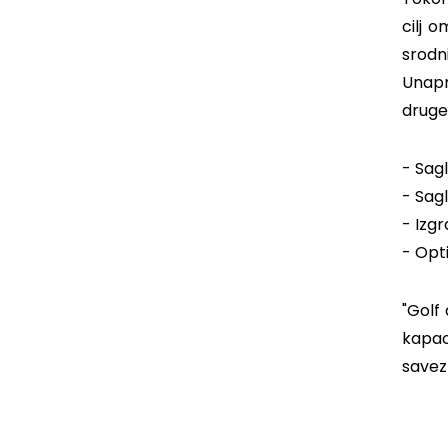
cilj 
srodn
Unapr
druge
- Sag
- Sag
- Izg
- Opti
"Golf
kapac
savez 