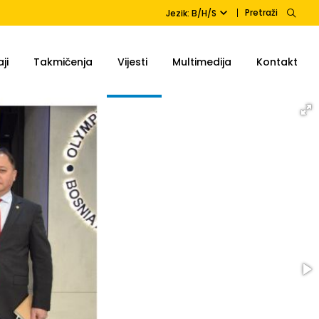
Pretraži
Jezik: B/H/S
ji
Takmičenja
Vijesti
Multimedija
Kontakt