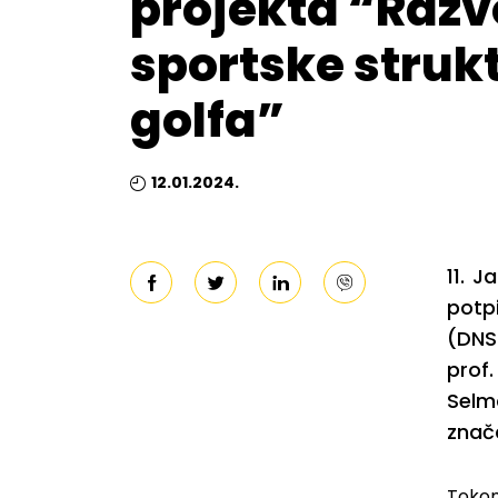
projekta “Razv
sportske strukt
golfa”
12.01.2024.
11. 
potp
(DNS
prof
Selm
znač
Tokom