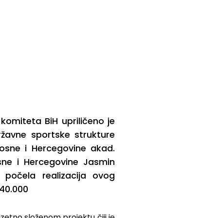
komiteta BiH upriličeno je
državne sportske strukture
Bosne i Hercegovine akad.
osne i Hercegovine Jasmin
 počela realizacija ovog
 40.000
zetno složenom projektu čiji je