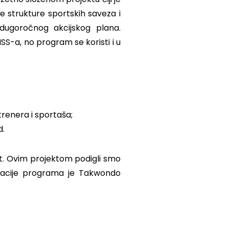
ne strukture sportskih saveza i
 dugoročnog akcijskog plana.
SS-a, no program se koristi i u
trenera i sportaša;
d.
ekt. Ovim projektom podigli smo
lizacije programa je Takwondo