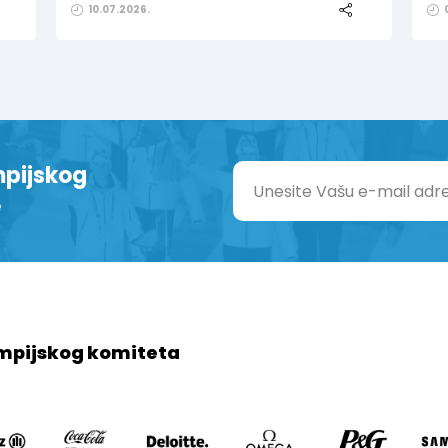
10.07.2026.
mpijskog
e
mpijskog komiteta