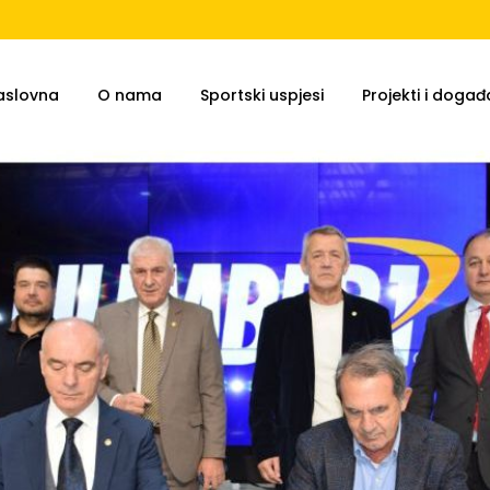
aslovna
O nama
Sportski uspjesi
Projekti i događa