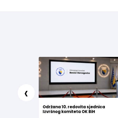
‹
Održana 10. redovita sjednica
Izvršnog komiteta OK BiH