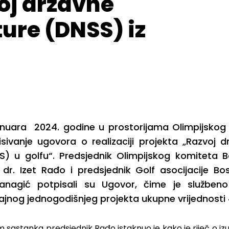
oj državne
ure (DNSS) iz
Januara 2024. godine u prostorijama Olimpijskog 
isivanje ugovora o realizaciji projekta „Razvoj 
S) u golfu“. Predsjednik Olimpijskog komiteta 
. dr. Izet Rađo i predsjednik Golf asocijacije B
anagić potpisali su Ugovor, čime je službeno
ajnog jednogodišnjeg projekta ukupne vrijednosti
 sastanka predsjednik Rađo istaknuo je kako je riječ o izu