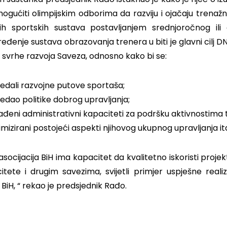
omogućiti olimpijskim odborima da razviju i ojačaju trenaž
ih sportskih sustava postavljanjem srednjoročnog ili
eđenje sustava obrazovanja trenera u biti je glavni cilj DN
 svrhe razvoja Saveza, odnosno kako bi se:
ledali razvojne putove sportaša;
ledao politike dobrog upravljanja;
rađeni administrativni kapaciteti za podršku aktivnostima 
mizirani postojeći aspekti njihovog ukupnog upravljanja it
 asocijacija BiH ima kapacitet da kvalitetno iskoristi proj
itete i drugim savezima, svijetli primjer uspješne rea
BiH, “ rekao je predsjednik Rađo.