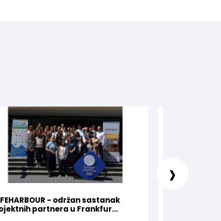
›
FEHARBOUR - održan sastanak
Olimpijski kom
ojektnih partnera u Frankfur...
za Nejru Sipovi