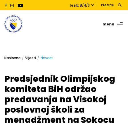
Pretraži
Jezik: B/H/S
menu
Naslovna
Vijesti
Novosti
Predsjednik Olimpijskog
komiteta BiH održao
predavanja na Visokoj
poslovnoj školi za
menadžment na Sokocu