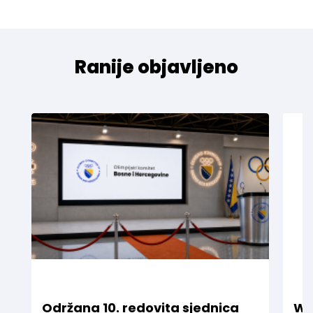
Ranije objavljeno
Održana 10. redovita sjednica
WE