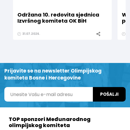
Održana 10. redovita sjednica
WE
Izvršnog komiteta OK BiH
pr
31.07.2026.
1
Prijavite se na newsletter Olimpijskog
komiteta Bosne i Hercegovine
POŠALJI
TOP sponzori Međunarodnog
olimpijskog komiteta