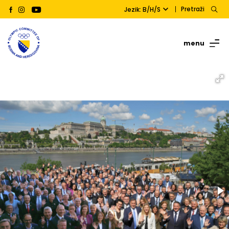
Pretraži
Jezik: B/H/S
menu