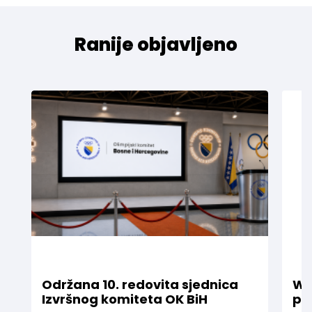
Ranije objavljeno
Održana 10. redovita sjednica
WE
Izvršnog komiteta OK BiH
pr