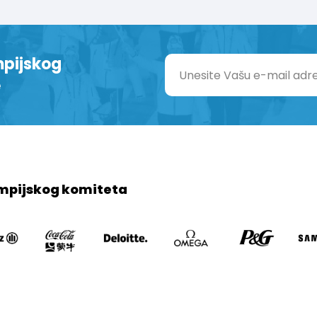
mpijskog
e
mpijskog komiteta