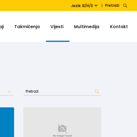
Pretraži
Jezik: B/H/S
ji
Takmičenja
Vijesti
Multimedija
Kontakt