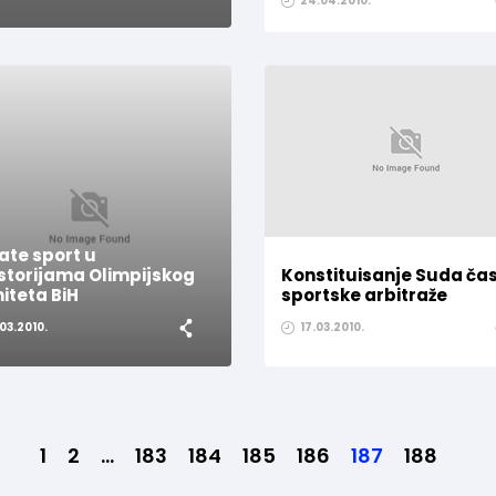
24.04.2010.
ate sport u
storijama Olimpijskog
Konstituisanje Suda čast
iteta BiH
sportske arbitraže
.03.2010.
17.03.2010.
1
2
...
183
184
185
186
187
188