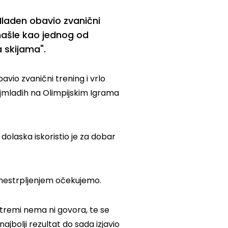
 Mladen obavio zvanični
snašle kao jednog od
a skijama".
avio zvanični trening i vrlo
ajmlađih na Olimpijskim Igrama
dolaska iskoristio je za dobar
a nestrpljenjem očekujemo.
tremi nema ni govora, te se
jbolji rezultat do sada izjavio