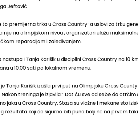
aga Jeftović
je to premijerna trka u Cross Country-a uslovi za trku gen
ga nije na olimpijskom nivou , organizatori ulažu maksima
ačkom reparacijom i zaleđivanjem.
nastupa i Tanja Karišik u disciplini Cross Country na 10 k
ana u 10,00 sati po lokalnom vremenu.
je Tanja Karišik izašla prvi put na Olimpijsku Cross Count
 Nakon treninga je izjavila:“ Dat ću sve od sebe da otrčim 
tno jaka u Cross Country. Staza su vlažne i mekane sto iz
g rezultata koji će sigurno biti puno bolji no na prvom tak