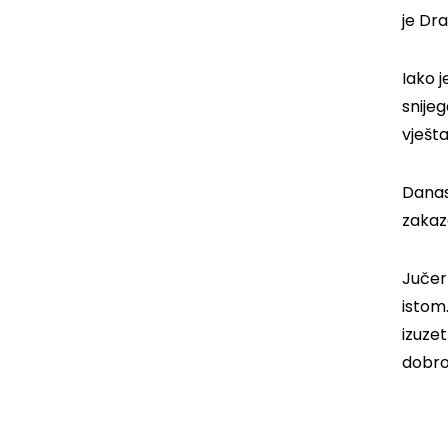
je Dr
Iako 
snije
vješt
Danas 
zakaz
Jučer 
istom.
izuze
dobro