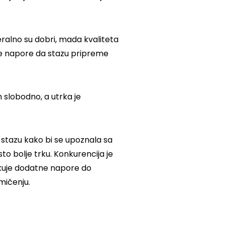
eralno su dobri, mada kvaliteta
lne napore da stazu pripreme
m slobodno, a utrka je
y stazu kako bi se upoznala sa
sto bolje trku. Konkurencija je
iskuje dodatne napore do
mičenju.