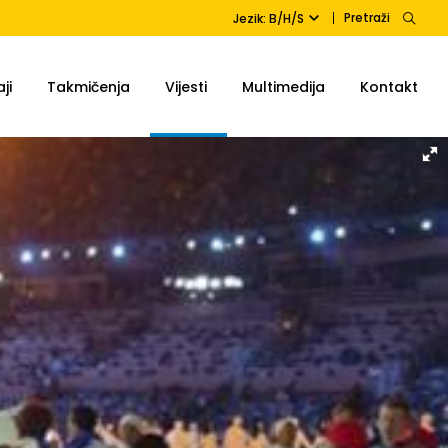
Pretraži
Jezik: B/H/S
ji
Takmičenja
Vijesti
Multimedija
Kontakt