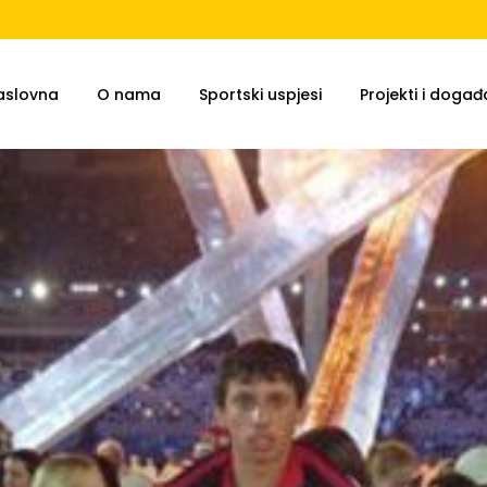
aslovna
O nama
Sportski uspjesi
Projekti i događa