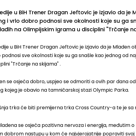
dije u BiH Trener Dragan Jeftovic je izjavio da je
ng i vrlo dobro podnosi sve okolnosti koje su ga 
ađih na Olimpijskim Igrama u disciplini "Trčanje n
ije u BiH Trener Dragan Jeftovic je izjavio da je Mladen ob
 podnosi sve okolnosti koje su ga snašle kao jednog od n
iplini "Trčanje na skijama" .
en se osjeća dobro, uspjeo se odmoriti a ovih par dana od 
ng kojeg je obavio na tamničarskoj stazi Olympic Parka.
šnja trka će biti premijerna trka Cross Country-a te je s
ladena se osjeća pozitivna nervoza i energija, međutim o 
 dobrom nastupu u kom će najvjerojatnije popraviti svoj na