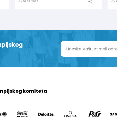
10.07.2026.
mpijskog
e
mpijskog komiteta