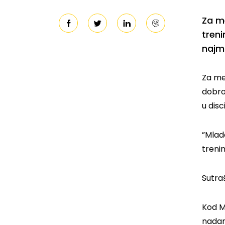
Za me
treni
najml
Za med
dobro
u disc
”Mlad
treni
Sutra
Kod M
nadam