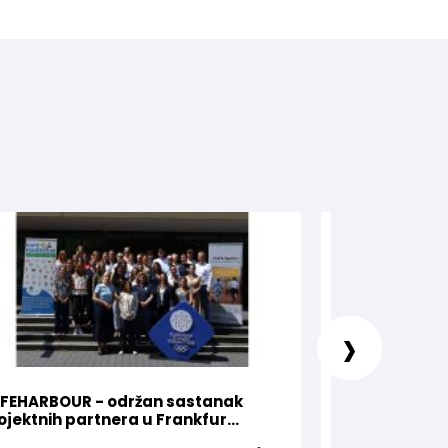
›
FEHARBOUR - održan sastanak
Olimpijski kom
ojektnih partnera u Frankfur...
za Nejru Sipovi