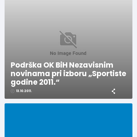
Podrška OK BiH Nezavisnim
novinama pri izboru „Sportiste
godine 2011.“
13.10.2011.