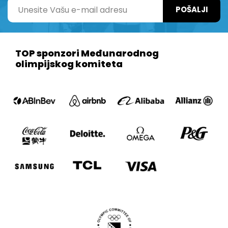
POŠALJI
TOP sponzori Međunarodnog
olimpijskog komiteta