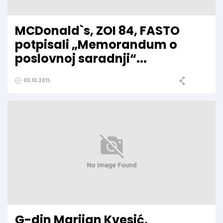
MCDonald`s, ZOI 84, FASTO
potpisali „Memorandum o
poslovnoj saradnji“...
03.10.2011.
G-din Marijan Kvesić,