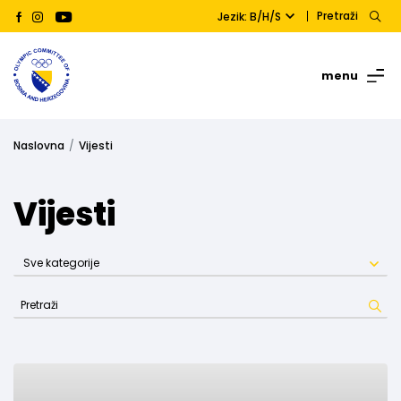
Pretraži
Jezik: B/H/S
menu
Naslovna
Vijesti
Vijesti