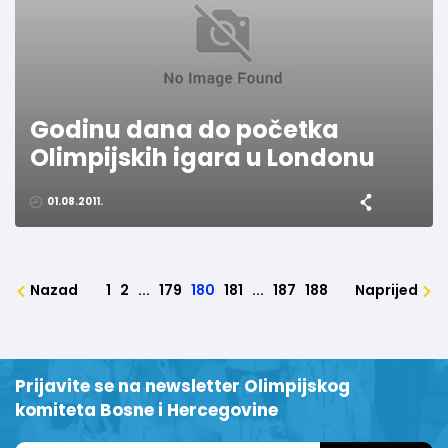
Godinu dana do početka
Olimpijskih igara u Londonu
01.08.2011.
Nazad
1
2
...
179
180
181
...
187
188
Naprijed
Prijavite se na newsletter Olimpijskog
komiteta Bosne i Hercegovine