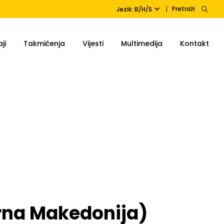
Pretraži
Jezik: B/H/S
ji
Takmičenja
Vijesti
Multimedija
Kontakt
erna Makedonija)