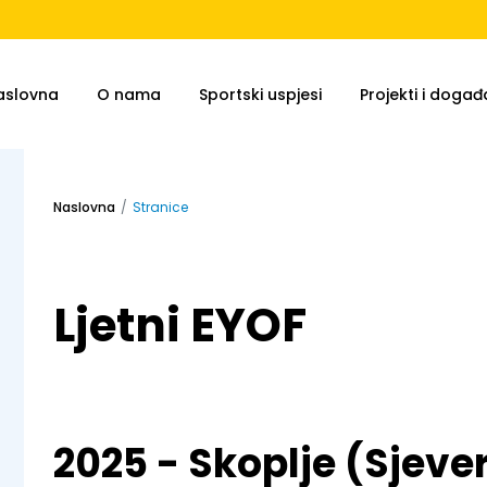
aslovna
O nama
Sportski uspjesi
Projekti i događa
Naslovna
Stranice
Ljetni EYOF
2025 - Skoplje (Sjev