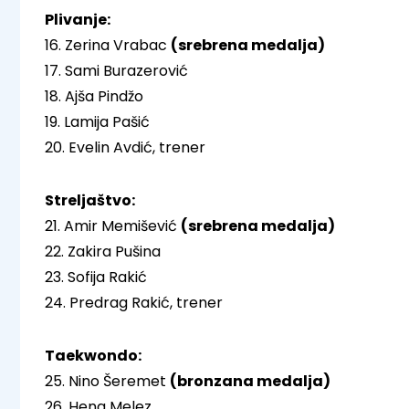
Plivanje:
16. Zerina Vrabac
(srebrena medalja)
17. Sami Burazerović
18. Ajša Pindžo
19. Lamija Pašić
20. Evelin Avdić, trener
Streljaštvo:
21. Amir Memišević
(srebrena medalja)
22. Zakira Pušina
23. Sofija Rakić
24. Predrag Rakić, trener
Taekwondo:
25. Nino Šeremet
(bronzana medalja)
26. Hena Melez