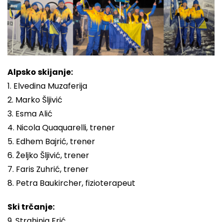
Alpsko skijanje:
1. Elvedina Muzaferija
2. Marko Šljivić
3. Esma Alić
4. Nicola Quaquarelli
, trener
5. Edhem Bajrić, trener
6. Željko Šljivić, trener
7. Faris Zuhrić, trener
8. Petra Baukircher, fizioterapeut
Ski trčanje:
9. Strahinja Erić