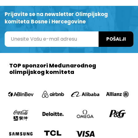
Prijavite se na newsletter Olimpijskog
komiteta Bosne i Hercegovine
POŠALJI
TOP sponzori Međunarodnog
olimpijskog komiteta